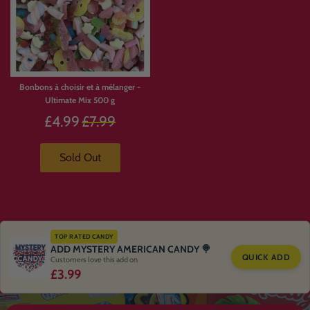
Bonbons à choisir et à mélanger -
Ultimate Mix 500 g
Prix
£4.99
£7.99
régulier
Sold Out
TOP RATED CANDY
ADD MYSTERY AMERICAN CANDY 🍭
QUICK ADD
Customers love this add on
£3.99