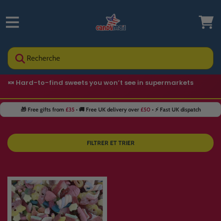
Recherche
🍬 Hard-to-find sweets you won’t see in supermarkets
🎁 Free gifts from
£35
• 🚚 Free UK delivery over
£50
• ⚡ Fast UK dispatch
FILTRER ET TRIER