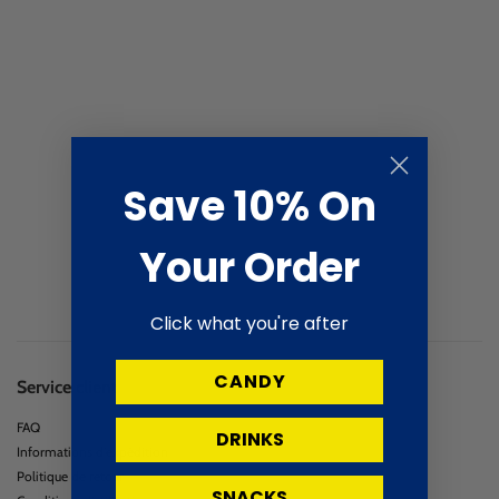
Save 10% On
Your Order
Click what you're after
CANDY
Service client
FAQ
DRINKS
Informations d'expédition
Politique de retour
SNACKS