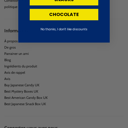
Conditions d'utilisation
politique de confidentialité
CHOCOLATE
No thanks, I don't like discounts
Information
À propos de nous
De gros
Parrainer un ami
Blog
Ingrédients du produit
Avis de rappel
Avis
Buy Japanese Candy UK
Best Mystery Boxes UK
Best American Candy Box UK
Best Japanese Snack Box UK
Connectez-vous avec nous