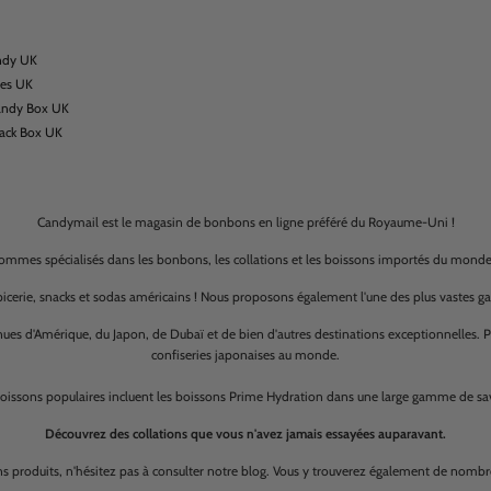
ndy UK
xes UK
andy Box UK
nack Box UK
Candymail est le magasin de bonbons en ligne préféré du Royaume-Uni !
ommes spécialisés dans les bonbons, les collations et les boissons importés du monde 
cerie, snacks et sodas américains ! Nous proposons également l'une des plus vastes 
ues d'Amérique, du Japon, de Dubaï et de bien d'autres destinations exceptionnelles. 
confiseries japonaises au monde.
oissons populaires incluent les boissons Prime Hydration dans une large gamme de sa
Découvrez des collations que vous n'avez jamais essayées auparavant.
ons produits, n'hésitez pas à consulter notre blog. Vous y trouverez également de nombr