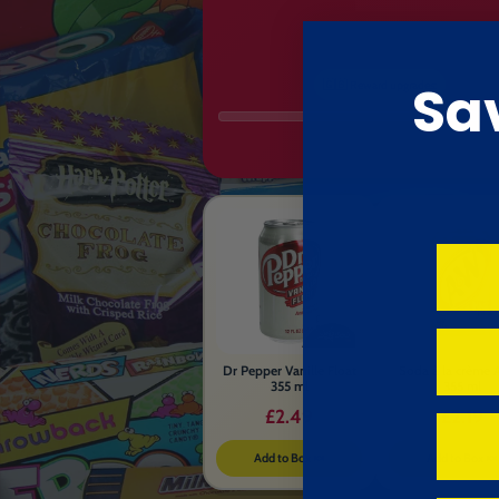
Sa
🇬🇧 Reward upgrades:
Dr Pepper Vanille Float
Soda à la crème
355 ml
355 ml
£2.49
£2.19
Add to Box 🍬
Add to Box 🍬