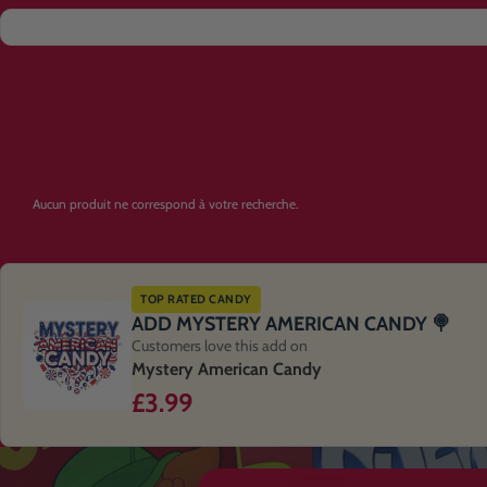
Aucun produit ne correspond à votre recherche.
TOP RATED CANDY
ADD MYSTERY AMERICAN CANDY 🍭
Customers love this add on
Mystery American Candy
£3.99