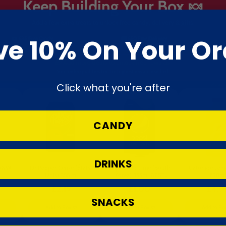
Keep Building Your Box 🍬
Add a few extra treats to unlock free candy, delivery & gifts.
ve 10% On Your Or
🍬 £35 Free Candy
🚚 £50 Free Delivery
🎁 Add more treats to unlock free rewards.
Your order qualifies for the highest reward reached.
Click what you're after
CANDY
DRINKS
 A&W
Dr Pepper Cerise (États-
Pepsi Zero Lime (South
Gatorade Lem
Unis) 355 ml
Korea) 355ml BEST
828ml
BEFORE 26th MAY 2026
£2.19
£1.00
£4.9
SNACKS
Add to Box 🍬
Add to Box 🍬
Add to Bo