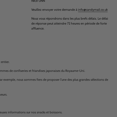
NR31 0NN
Veuillez envoyer votre demande à
info@candymail.co.uk
Nous vous répondrons dans les plus brefs délais. Le délai
de réponse peut atteindre 72 heures en période de forte
affluence.
entier.
gammes de confiseries et friandises japonaises du Royaume-Uni.
Par exemple, nous sommes fiers de proposer l'une des plus grandes sélections de
veurs.
euses informations sur nos snacks et boissons.