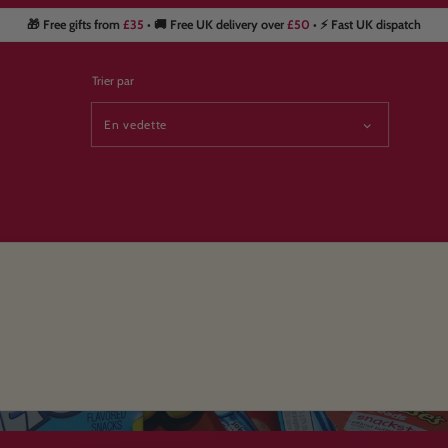
🎁 Free gifts from
£35
• 🚚 Free UK delivery over
£50
• ⚡ Fast UK dispatch
Trier par