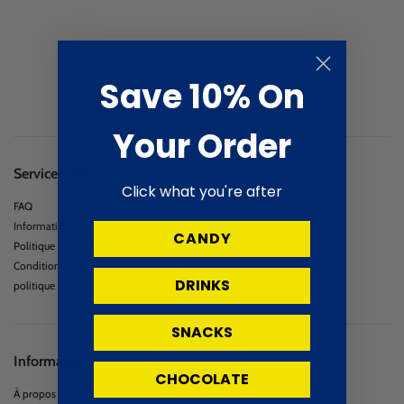
Save 10% On
Your Order
Service client
Click what you're after
FAQ
Informations d'expédition
CANDY
Politique de retour
Conditions d'utilisation
DRINKS
politique de confidentialité
SNACKS
Information
CHOCOLATE
À propos de nous