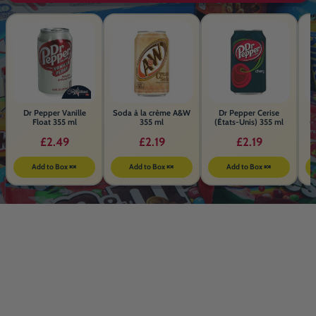
Dr Pepper Vanille
Soda à la crème A&W
Dr Pepper Cerise
Float 355 ml
355 ml
(États-Unis) 355 ml
(
£2.49
£2.19
£2.19
Add to Box 🍬
Add to Box 🍬
Add to Box 🍬