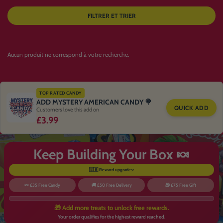
FILTRER ET TRIER
Aucun produit ne correspond à votre recherche.
TOP RATED CANDY
ADD MYSTERY AMERICAN CANDY 🍭
QUICK ADD
Customers love this add on
£3.99
Keep Building Your Box 🍬
🇬🇧 Reward upgrades:
🍬 £35 Free Candy
🚚 £50 Free Delivery
🎁 £75 Free Gift
🎁 Add more treats to unlock free rewards.
Your order qualifies for the highest reward reached.